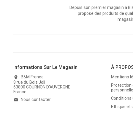
Depuis son premier magasin à Bl
propose des produits de qual
magasins
Informations Sur Le Magasin
À PROPO
B&M France
Mentions l
location_on
8 rue du Bois Joli
Protection
63800 COURNON D'AUVERGNE
personnell
France
Conditions
Nous contacter
email
Ethique et