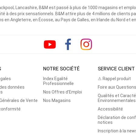
ackpool, Lancashire, B&M est passé à plus de 1000 magasins et emplo
ité à des prix sensationnels. B&M attire plus de 4 millions de clients
 en Angleterre, en Écosse, au Pays de Galles, en Irlande du Nord et e
S
NOTRE SOCIÉTÉ
SERVICE CLIENT
égales
Index Egalité
⚠ Rappel produit
Professionnelle
 des données
Foire aux Question
es
Nos Offres d'Emploi
Qualités et Caracté
 Générales de Vente
Nos Magasins
Environnementales
 conformité
Accessibilité
Déclaration de con
notices
Inscription à la new