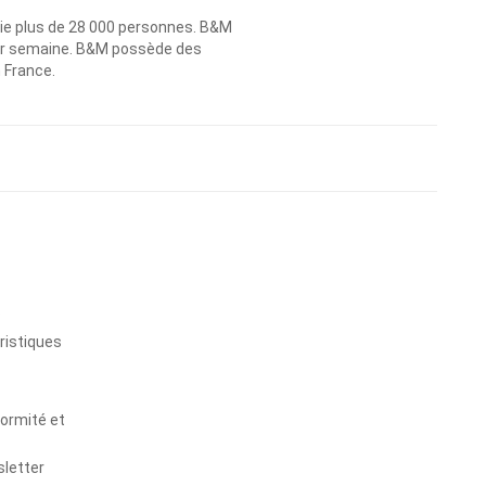
ie plus de 28 000 personnes. B&M
 par semaine. B&M possède des
n France.
s
ristiques
formité et
sletter