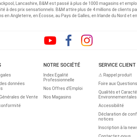
ackpool, Lancashire, B&M est passé à plus de 1000 magasins et emplo
ité à des prix sensationnels. B&M attire plus de 4 millions de clients
 en Angleterre, en Écosse, au Pays de Galles, en Irlande du Nord et e
S
NOTRE SOCIÉTÉ
SERVICE CLIENT
égales
Index Egalité
⚠ Rappel produit
Professionnelle
 des données
Foire aux Question
es
Nos Offres d'Emploi
Qualités et Caracté
 Générales de Vente
Nos Magasins
Environnementales
 conformité
Accessibilité
Déclaration de con
notices
Inscription à la new
Contactez-nous