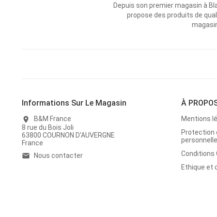
Depuis son premier magasin à Bl
propose des produits de qual
magasins
Informations Sur Le Magasin
À PROPO
B&M France
Mentions l
location_on
8 rue du Bois Joli
Protection
63800 COURNON D'AUVERGNE
personnell
France
Conditions
Nous contacter
email
Ethique et