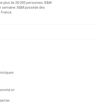
ie plus de 28 000 personnes. B&M
 par semaine. B&M possède des
n France.
s
ristiques
formité et
sletter