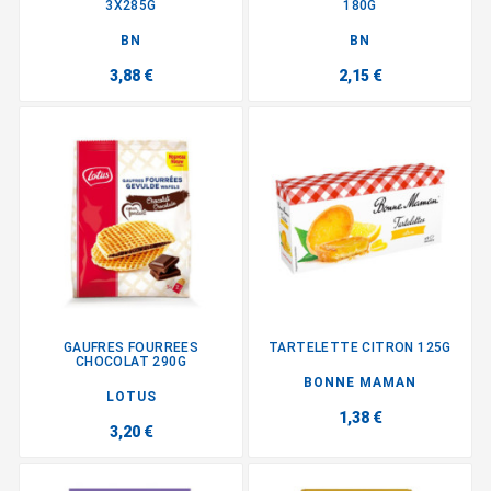
3X285G
180G
BN
BN
3,88 €
2,15 €
GAUFRES FOURREES
TARTELETTE CITRON 125G
CHOCOLAT 290G
BONNE MAMAN
LOTUS
1,38 €
3,20 €