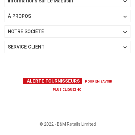

Informations Sur Le Magasin

À PROPOS

NOTRE SOCIÉTÉ

SERVICE CLIENT
ALERTE FOURNISSEURS
POUR EN SAVOIR
PLUS
CLIQUEZ-ICI
© 2022 - B&M Retails Limited