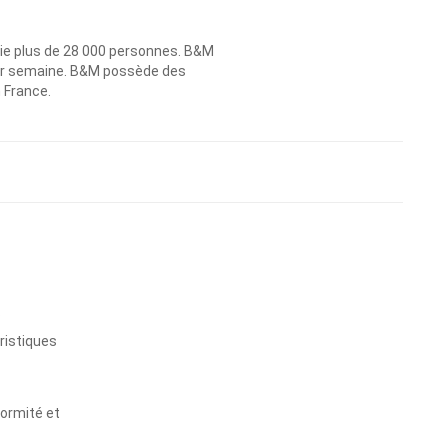
ie plus de 28 000 personnes. B&M
 par semaine. B&M possède des
n France.
s
ristiques
formité et