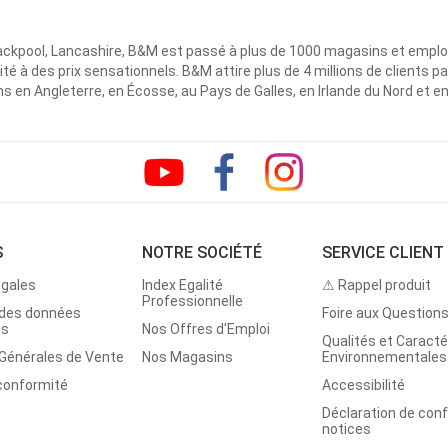
ackpool, Lancashire, B&M est passé à plus de 1000 magasins et emplo
ité à des prix sensationnels. B&M attire plus de 4 millions de clients
 en Angleterre, en Écosse, au Pays de Galles, en Irlande du Nord et e
S
NOTRE SOCIÉTÉ
SERVICE CLIENT
égales
Index Egalité
⚠ Rappel produit
Professionnelle
 des données
Foire aux Question
es
Nos Offres d'Emploi
Qualités et Caracté
 Générales de Vente
Nos Magasins
Environnementales
 conformité
Accessibilité
Déclaration de con
notices