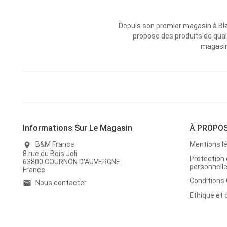
Depuis son premier magasin à Bl
propose des produits de qual
magasins
Informations Sur Le Magasin
À PROPO
B&M France
Mentions l
location_on
8 rue du Bois Joli
Protection
63800 COURNON D'AUVERGNE
personnell
France
Conditions
Nous contacter
email
Ethique et