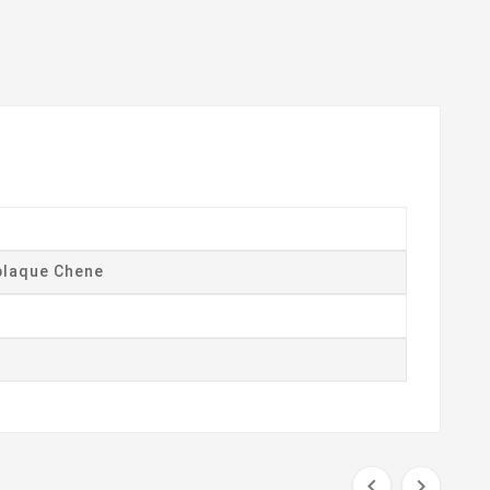
eplaque Chene

