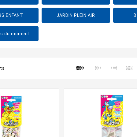
RS ENFANT
JARDIN PLEIN AIR
B
es du moment
its