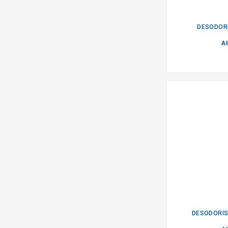
DESODORI
A
DESODORIS