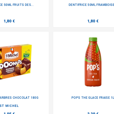
CE 50ML FRUITS DES...
DENTIFRICE 50ML FRAMBOISE.


1,80 €
1,80 €
ARBRES CHOCOLAT 180G
POPS THE GLACE FRAISE 1


ST MICHEL