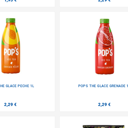
1,95 €
2,29 €
HE GLACE PECHE 1L
POPS THE GLACE GRENADE 


2,29 €
2,29 €