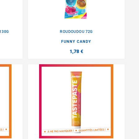
130G
ROUDOUDOU 72G

FUNNY CANDY
1,78 €