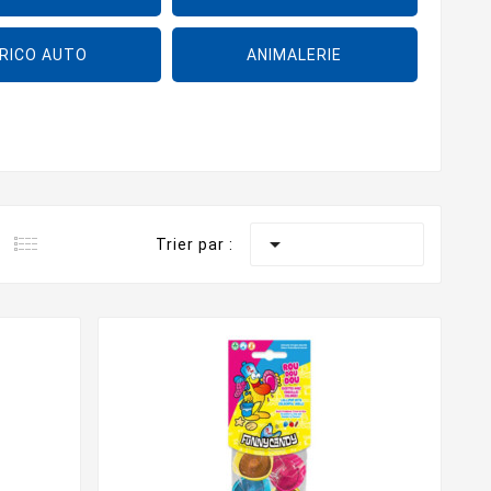
RICO AUTO
ANIMALERIE

Trier par :