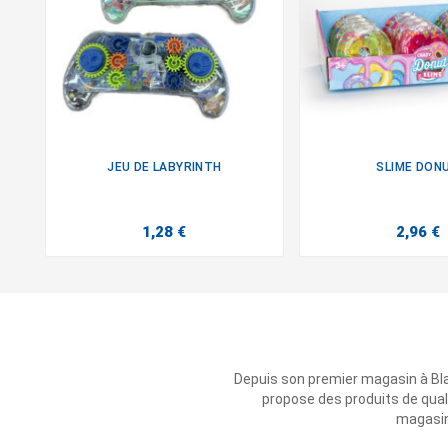
JEU DE LABYRINTH
SLIME DON


1,28 €
2,96 €
Depuis son premier magasin à Bl
propose des produits de qual
magasins