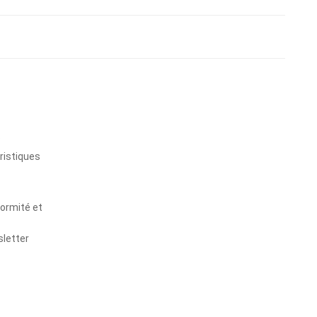
s
ristiques
formité et
sletter