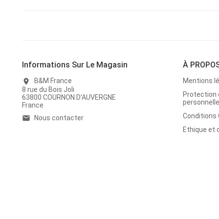
Informations Sur Le Magasin
À PROPO
B&M France
Mentions l
location_on
8 rue du Bois Joli
Protection
63800 COURNON D'AUVERGNE
personnell
France
Conditions
Nous contacter
email
Ethique et