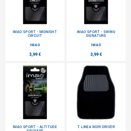
IMAO SPORT - MIDNIGHT
IMAO SPORT - SWING
CIRCUIT
SIGNATURE
IMAO
IMAO
3,99 €
3,99 €
IMAO SPORT - ALTITUDE
T. LINEA NOIR DRIVER
SAUVAGE