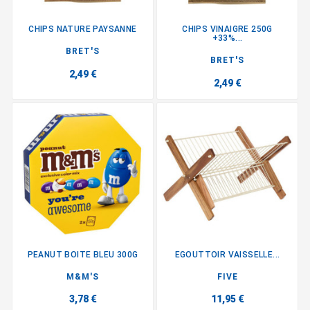
CHIPS NATURE PAYSANNE
CHIPS VINAIGRE 250G
+33%...
BRET'S
BRET'S
2,49 €
2,49 €
PEANUT BOITE BLEU 300G
EGOUTTOIR VAISSELLE...
M&M'S
FIVE
3,78 €
11,95 €