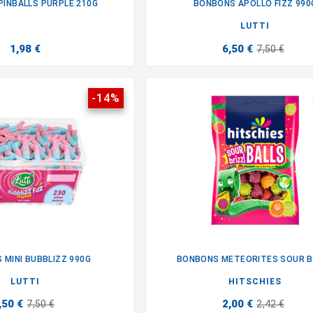
INBALLS PURPLE 210G
BONBONS APOLLO FIZZ 990


LUTTI
1,98 €
6,50 €
7,50 €
-14%
 MINI BUBBLIZZ 990G
BONBONS METEORITES SOUR B


LUTTI
HITSCHIES
,50 €
2,00 €
7,50 €
2,42 €