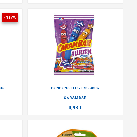
-16%
0G
BONBONS ELECTRIC 380G

CARAMBAR
3,98 €