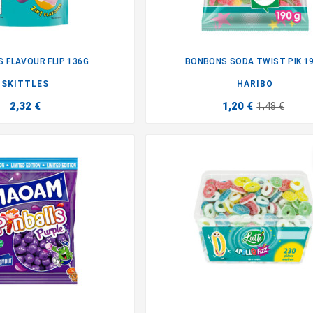
S FLAVOUR FLIP 136G
BONBONS SODA TWIST PIK 1


SKITTLES
HARIBO
2,32 €
1,20 €
1,48 €