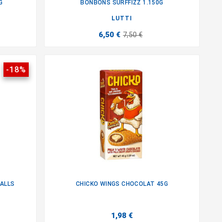
G
BONBONS SURFFIZZ 1.150G

LUTTI
6,50 €
7,50 €
-18%
ALLS
CHICKO WINGS CHOCOLAT 45G

1,98 €