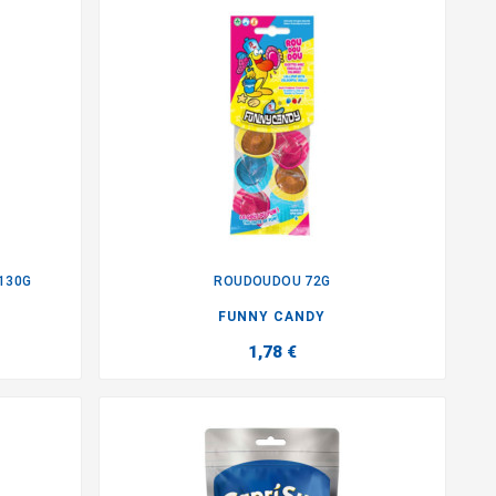
130G
ROUDOUDOU 72G

FUNNY CANDY
1,78 €