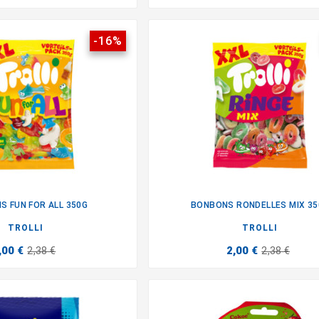
-16%
S FUN FOR ALL 350G
BONBONS RONDELLES MIX 35


TROLLI
TROLLI
,00 €
2,00 €
2,38 €
2,38 €