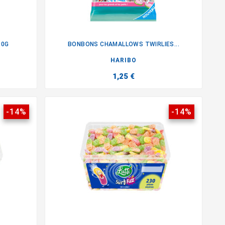
90G
BONBONS CHAMALLOWS TWIRLIES...

HARIBO
1,25 €
-14%
-14%