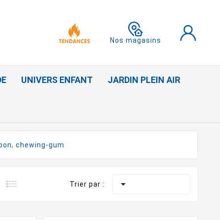
Nos magasins
DE
UNIVERS ENFANT
JARDIN PLEIN AIR
bon, chewing-gum

Trier par :