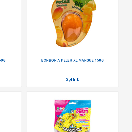
50G
BONBON A PELER XL MANGUE 150G

2,46 €