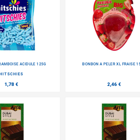
AMBOISE ACIDULE 125G
BONBON A PELER XL FRAISE 1


HITSCHIES
1,78 €
2,46 €