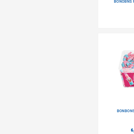
BONOBNS P
BONBONS
6