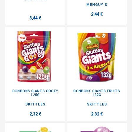
MENGUY'S
2,44 €
3,44 €
BONBONS GIANTS GOOEY
BONBONS GIANTS FRUITS
125G
132G
SKITTLES
SKITTLES
2,32 €
2,32 €