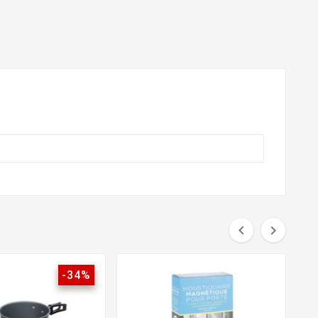


-34%