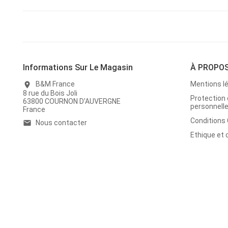
Informations Sur Le Magasin
À PROPO
B&M France
Mentions l
location_on
8 rue du Bois Joli
Protection
63800 COURNON D'AUVERGNE
personnell
France
Conditions
Nous contacter
email
Ethique et