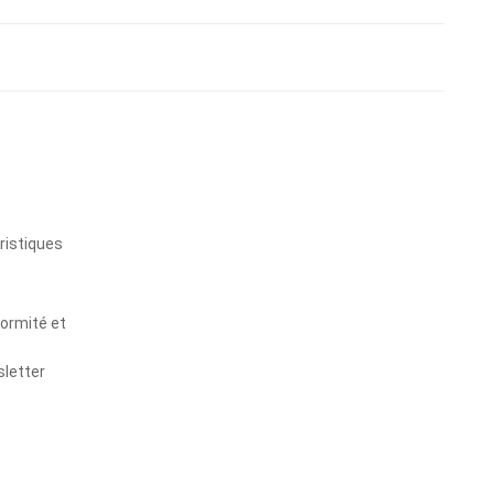
s
ristiques
formité et
sletter