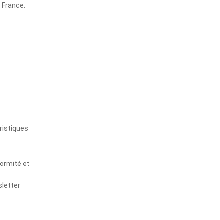
n France.
s
ristiques
formité et
sletter