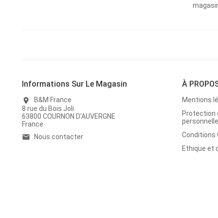
magasins
Informations Sur Le Magasin
À PROPO
B&M France
Mentions l
location_on
8 rue du Bois Joli
Protection
63800 COURNON D'AUVERGNE
personnell
France
Conditions
Nous contacter
email
Ethique et