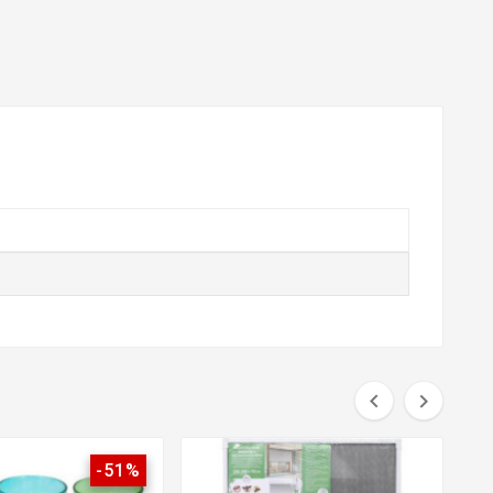


-51%