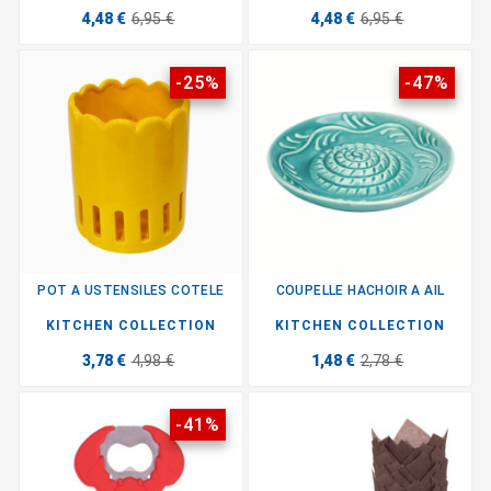
4,48 €
6,95 €
4,48 €
6,95 €
-25%
-47%
POT A USTENSILES COTELE
COUPELLE HACHOIR A AIL
KITCHEN COLLECTION
KITCHEN COLLECTION
3,78 €
4,98 €
1,48 €
2,78 €
-41%