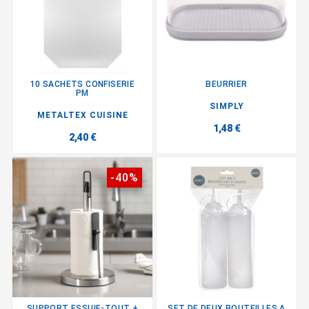
10 SACHETS CONFISERIE
BEURRIER
PM
SIMPLY
METALTEX CUISINE
1,48 €
2,40 €
-40%
SUPPORT ESSUIE-TOUT +
SET DE DEUX BOUTEILLES A