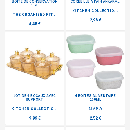
BOITE DE CONSERVATION
CORBEILLE A PAIN ANKARA...
1.7L
KITCHEN COLLECTIO...
THE ORGANIZED KIT...
2,98 €
4,48 €
LOT DE 6 BOCAUX AVEC
4 BOITES ALIMENTAIRE
SUPPORT
200ML
KITCHEN COLLECTIO...
SIMPLY
9,99 €
2,52 €