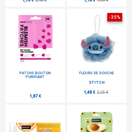
1,78 €
2,48 €
1,18 €
1,53 €
-35%
PATCHS BOUTON
FLEURS DE DOUCHE
PURIFIANT
STITCH
1,48 €
2,25 €
1,87 €