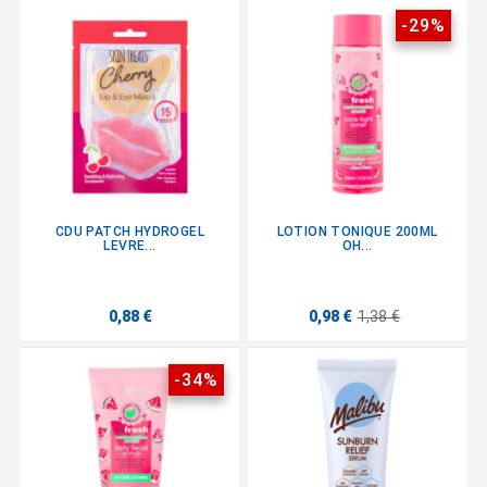
-29%
CDU PATCH HYDROGEL
LOTION TONIQUE 200ML
LEVRE...
OH...
0,88 €
0,98 €
1,38 €
-34%