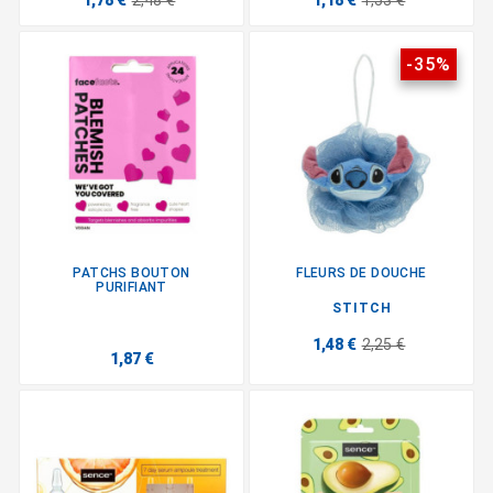
1,78 €
2,48 €
1,18 €
1,53 €
-35%
PATCHS BOUTON
FLEURS DE DOUCHE
PURIFIANT
STITCH
1,48 €
2,25 €
1,87 €