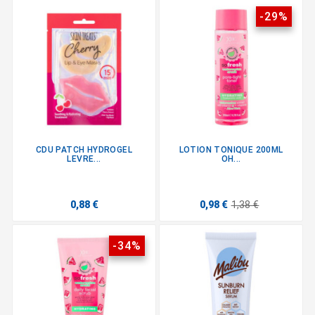
-29%
CDU PATCH HYDROGEL
LOTION TONIQUE 200ML
LEVRE...
OH...
0,88 €
0,98 €
1,38 €
-34%