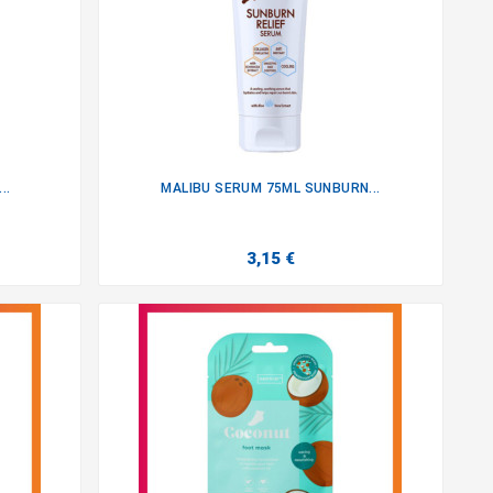
..
MALIBU SERUM 75ML SUNBURN...

3,15 €