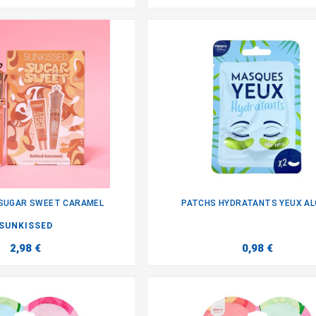
 SUGAR SWEET CARAMEL
PATCHS HYDRATANTS YEUX ALO


SUNKISSED
2,98 €
0,98 €