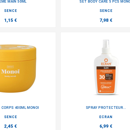
EME MAIN 50ML
SET BODY CARE 5 PCS MON


SENCE
SENCE
1,15 €
7,98 €
 CORPS 400ML MONOI
SPRAY PROTECTEUR...


SENCE
ECRAN
2,45 €
6,99 €