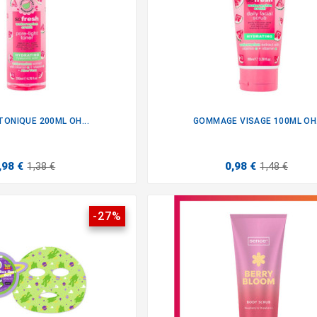
TONIQUE 200ML OH...
GOMMAGE VISAGE 100ML OH.


,98 €
0,98 €
1,38 €
1,48 €
-27%