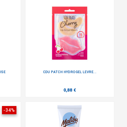
ISE
CDU PATCH HYDROGEL LEVRE...

0,88 €
-34%