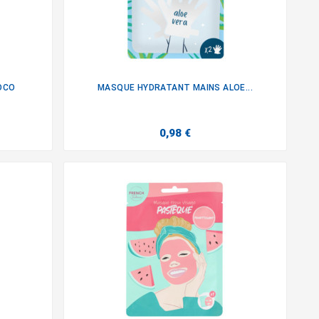
OCO
MASQUE HYDRATANT MAINS ALOE...

0,98 €