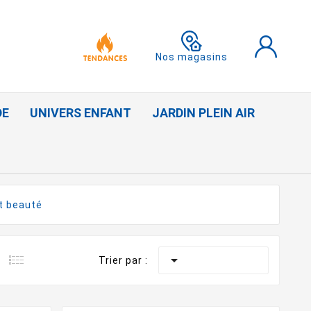
Nos magasins
DE
UNIVERS ENFANT
JARDIN PLEIN AIR
t beauté

Trier par :