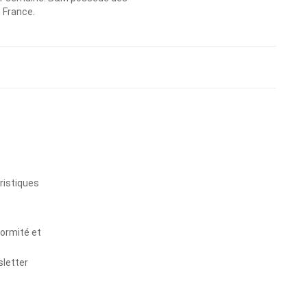
n France.
s
ristiques
formité et
sletter