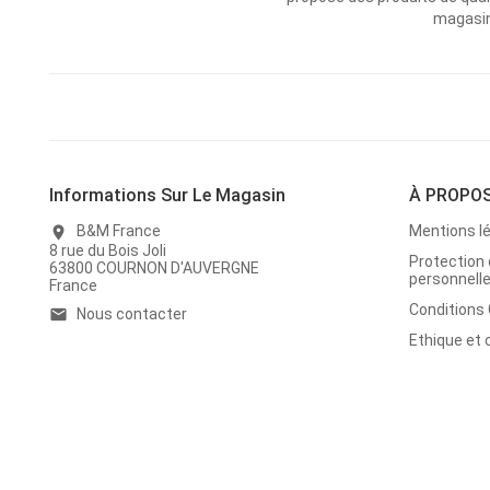
magasins
Informations Sur Le Magasin
À PROPO
B&M France
Mentions l
location_on
8 rue du Bois Joli
Protection
63800 COURNON D'AUVERGNE
personnell
France
Conditions
Nous contacter
email
Ethique et