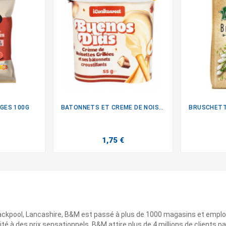
GES 100G
BATONNETS ET CREME DE NOISETTE

1,75 €
ackpool, Lancashire, B&M est passé à plus de 1000 magasins et emplo
ité à des prix sensationnels. B&M attire plus de 4 millions de clients