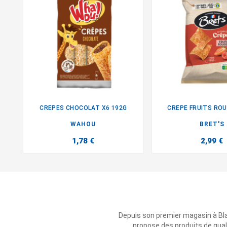
CREPES CHOCOLAT X6 192G
CREPE FRUITS ROU


WAHOU
BRET'S
1,78 €
2,99 €
Depuis son premier magasin à Bl
propose des produits de qual