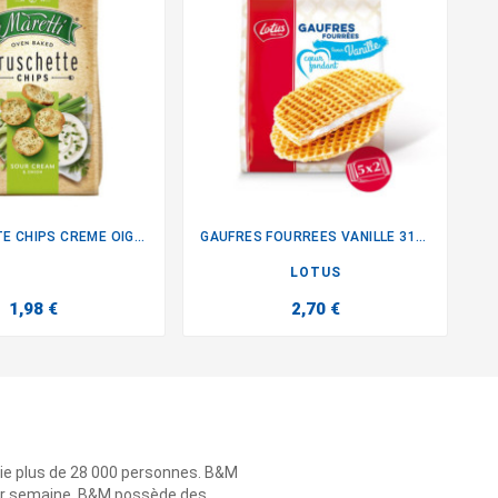
BRUSCHETTE CHIPS CREME OIGNON
GAUFRES FOURREES VANILLE 310G


LOTUS
1,98 €
2,70 €
ie plus de 28 000 personnes. B&M
 par semaine. B&M possède des