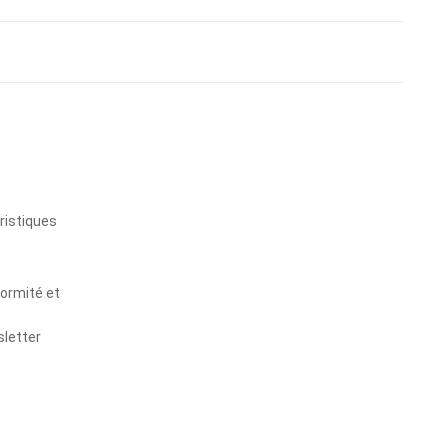
s
ristiques
formité et
sletter