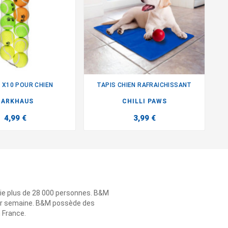
 X10 POUR CHIEN
TAPIS CHIEN RAFRAICHISSANT
T


BARKHAUS
CHILLI PAWS
4,99 €
3,99 €
ie plus de 28 000 personnes. B&M
 par semaine. B&M possède des
n France.