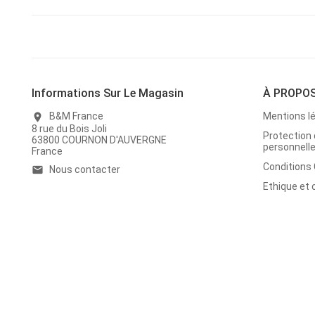
Informations Sur Le Magasin
À PROPO
B&M France
Mentions l
location_on
8 rue du Bois Joli
Protection
63800 COURNON D'AUVERGNE
personnell
France
Conditions
Nous contacter
email
Ethique et