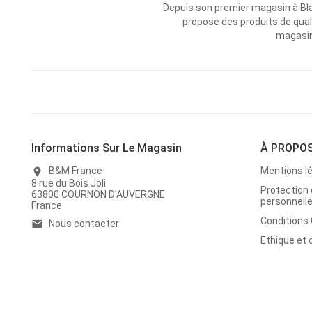
Depuis son premier magasin à Bl
propose des produits de qual
magasins
Informations Sur Le Magasin
À PROPO
B&M France
Mentions l
location_on
8 rue du Bois Joli
Protection
63800 COURNON D'AUVERGNE
personnell
France
Conditions
Nous contacter
email
Ethique et