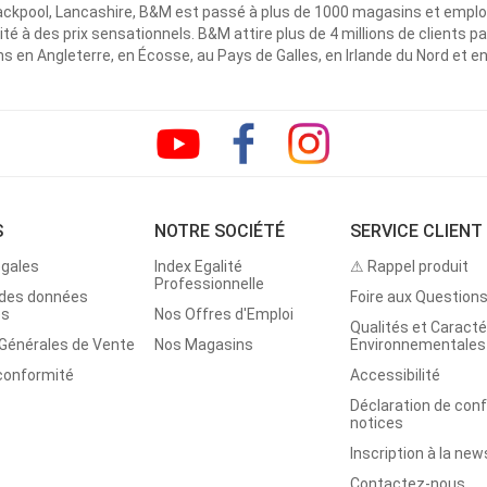
ackpool, Lancashire, B&M est passé à plus de 1000 magasins et emplo
ité à des prix sensationnels. B&M attire plus de 4 millions de clients
 en Angleterre, en Écosse, au Pays de Galles, en Irlande du Nord et e
S
NOTRE SOCIÉTÉ
SERVICE CLIENT
égales
Index Egalité
⚠ Rappel produit
Professionnelle
 des données
Foire aux Question
es
Nos Offres d'Emploi
Qualités et Caracté
 Générales de Vente
Nos Magasins
Environnementales
 conformité
Accessibilité
Déclaration de con
notices
Inscription à la new
Contactez-nous