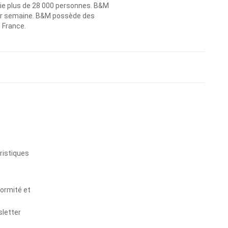
ie plus de 28 000 personnes. B&M
 par semaine. B&M possède des
n France.
s
ristiques
formité et
sletter