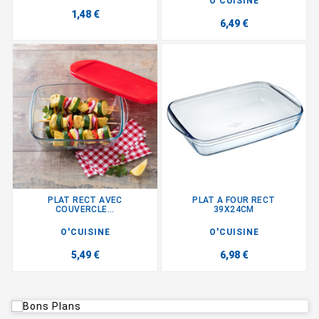
O'CUISINE
1,48 €
6,49 €
PLAT RECT AVEC
PLAT A FOUR RECT
COUVERCLE...
39X24CM
O'CUISINE
O'CUISINE
5,49 €
6,98 €