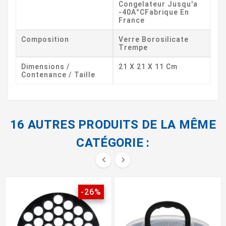
Congelateur Jusqu'a
-40A°CFabrique En
France
Composition
Verre Borosilicate
Trempe
Dimensions /
21 X 21 X 11 Cm
Contenance / Taille
16 AUTRES PRODUITS DE LA MÊME
CATÉGORIE :


-26%