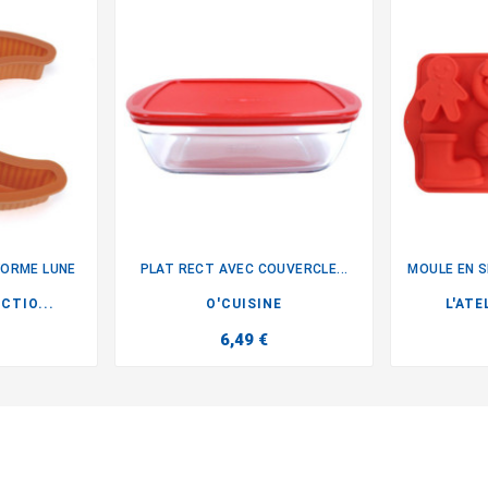
FORME LUNE
PLAT RECT AVEC COUVERCLE...

CTIO...
O'CUISINE
L'ATE
6,49 €