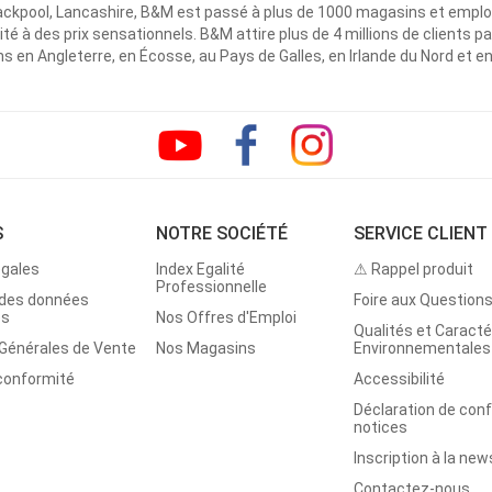
ackpool, Lancashire, B&M est passé à plus de 1000 magasins et emplo
ité à des prix sensationnels. B&M attire plus de 4 millions de clients
 en Angleterre, en Écosse, au Pays de Galles, en Irlande du Nord et e
S
NOTRE SOCIÉTÉ
SERVICE CLIENT
égales
Index Egalité
⚠ Rappel produit
Professionnelle
 des données
Foire aux Question
es
Nos Offres d'Emploi
Qualités et Caracté
 Générales de Vente
Nos Magasins
Environnementales
 conformité
Accessibilité
Déclaration de con
notices
Inscription à la new
Contactez-nous