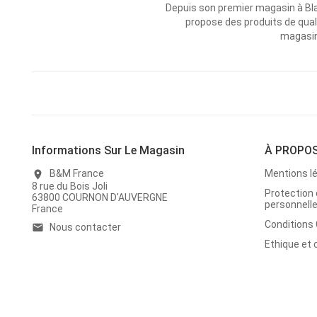
Depuis son premier magasin à Bl
propose des produits de qual
magasins
Informations Sur Le Magasin
À PROPO
B&M France
Mentions l
location_on
8 rue du Bois Joli
Protection
63800 COURNON D'AUVERGNE
personnell
France
Conditions
Nous contacter
email
Ethique et