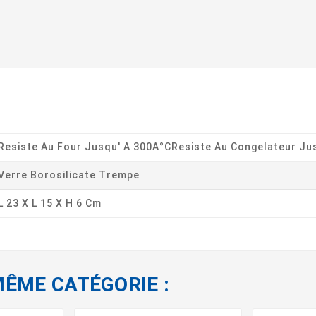
Resiste Au Four Jusqu' A 300A°CResiste Au Congelateur Ju
Verre Borosilicate Trempe
L 23 X L 15 X H 6 Cm
MÊME CATÉGORIE :