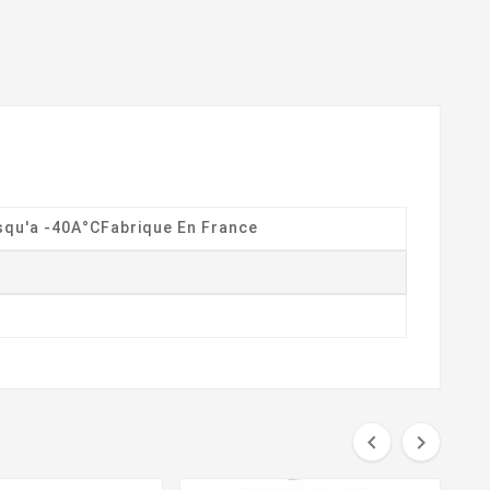
squ'a -40A°CFabrique En France

