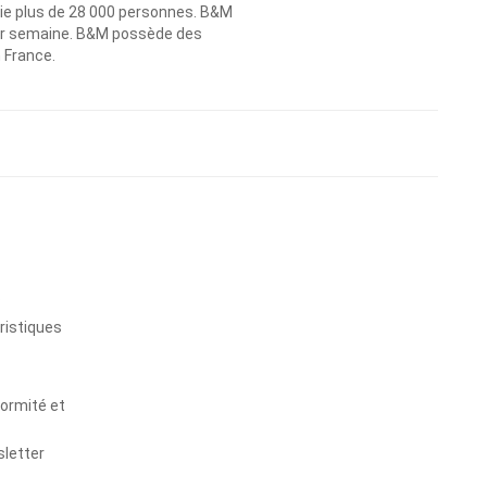
ie plus de 28 000 personnes. B&M
 par semaine. B&M possède des
n France.
s
ristiques
formité et
sletter