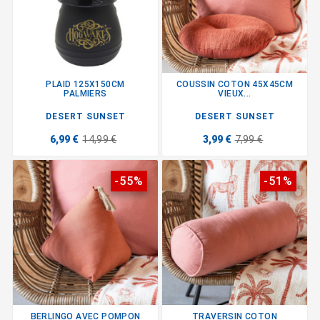
PLAID 125X150CM
COUSSIN COTON 45X45CM
PALMIERS
VIEUX...
DESERT SUNSET
DESERT SUNSET
6,99 €
14,99 €
3,99 €
7,99 €
-55%
-51%
BERLINGO AVEC POMPON
TRAVERSIN COTON