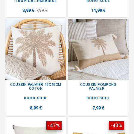
TROPICAL PARADISE
BOHO SOUL
3,99 €
7,99 €
11,99 €
COUSSIN PALMIER 45X45CM
COUSSIN POMPONS
COTON
PALMIER...
BOHO SOUL
BOHO SOUL
8,99 €
7,99 €
-47%
-43%