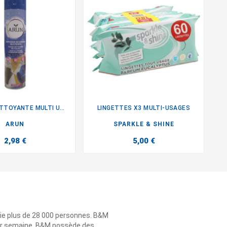
MOUSSE NETTOYANTE MULTI USAGES
LINGETTES X3 MULTI-USAGES
B


ARUN
SPARKLE & SHINE
2,98 €
5,00 €
ie plus de 28 000 personnes. B&M
 par semaine. B&M possède des