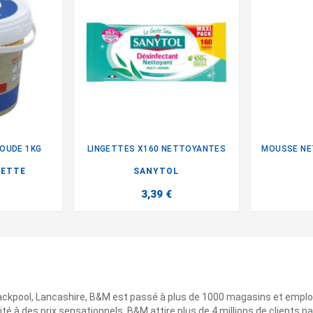
OUDE 1KG
LINGETTES X160 NETTOYANTES

GETTE
SANYTOL
3,39 €
ackpool, Lancashire, B&M est passé à plus de 1000 magasins et emplo
ité à des prix sensationnels. B&M attire plus de 4 millions de clients