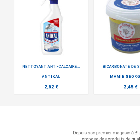
NETTOYANT ANTI-CALCAIRE...
BICARBONATE DE S


ANTIKAL
MAMIE GEOR
2,62 €
2,45 €
Depuis son premier magasin à Bl
propose des produits de qual