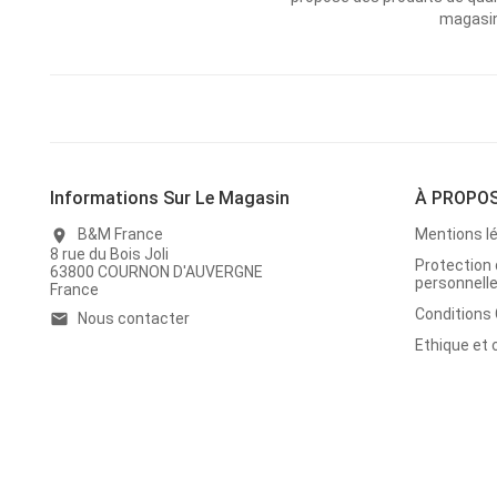
magasins
Informations Sur Le Magasin
À PROPO
B&M France
Mentions l
location_on
8 rue du Bois Joli
Protection
63800 COURNON D'AUVERGNE
personnell
France
Conditions
Nous contacter
email
Ethique et