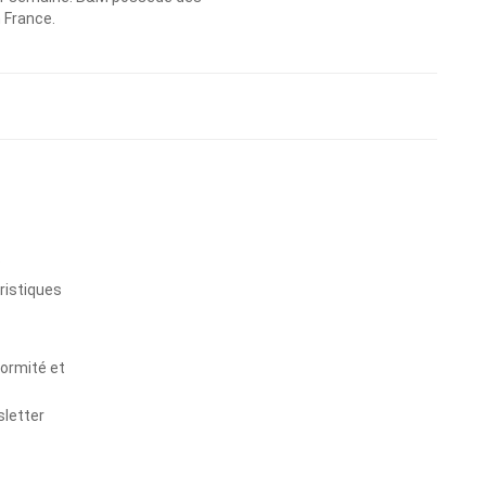
n France.
s
ristiques
formité et
sletter