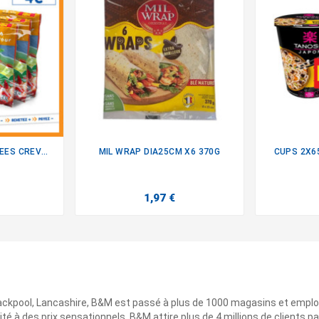
NOUILLES INSTANTANEES CREVETTE
MIL WRAP DIA25CM X6 370G
CUPS 2X6

1,97 €
ackpool, Lancashire, B&M est passé à plus de 1000 magasins et emplo
ité à des prix sensationnels. B&M attire plus de 4 millions de clients