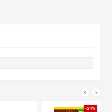


-24%