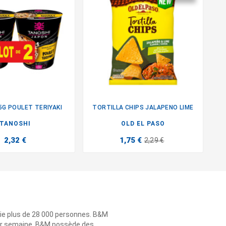
5G POULET TERIYAKI
TORTILLA CHIPS JALAPENO LIME


TANOSHI
OLD EL PASO
2,32 €
1,75 €
2,29 €
ie plus de 28 000 personnes. B&M
 par semaine. B&M possède des