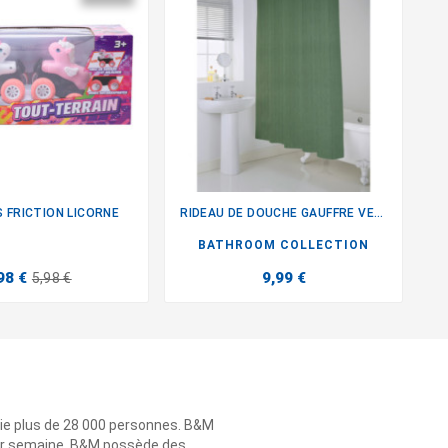
 FRICTION LICORNE
RIDEAU DE DOUCHE GAUFFRE VERT


BATHROOM COLLECTION
98 €
9,99 €
5,98 €
ie plus de 28 000 personnes. B&M
 par semaine. B&M possède des