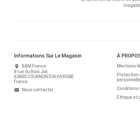
magasins
Informations Sur Le Magasin
À PROPO
B&M France
Mentions l
location_on
8 rue du Bois Joli
Protection
63800 COURNON D'AUVERGNE
personnell
France
Conditions
Nous contacter
email
Ethique et