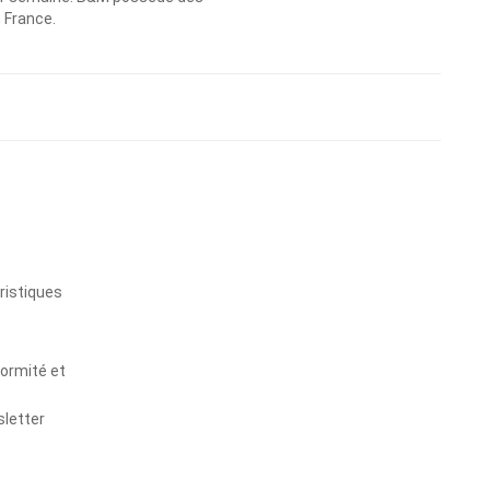
n France.
s
ristiques
formité et
sletter