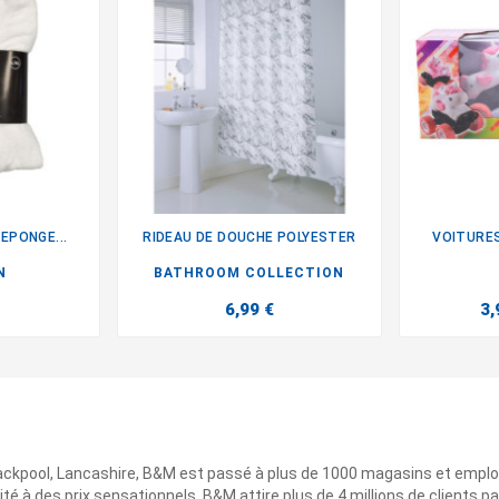
EPONGE...
RIDEAU DE DOUCHE POLYESTER
VOITURES

N
BATHROOM COLLECTION
6,99 €
3,
ackpool, Lancashire, B&M est passé à plus de 1000 magasins et emplo
ité à des prix sensationnels. B&M attire plus de 4 millions de clients