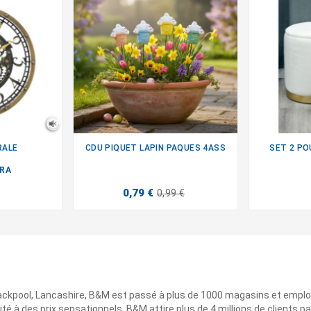
RALE
CDU PIQUET LAPIN PAQUES 4ASS
SET 2 PO

RA
0,79 €
0,99 €
ackpool, Lancashire, B&M est passé à plus de 1000 magasins et emplo
ité à des prix sensationnels. B&M attire plus de 4 millions de clients