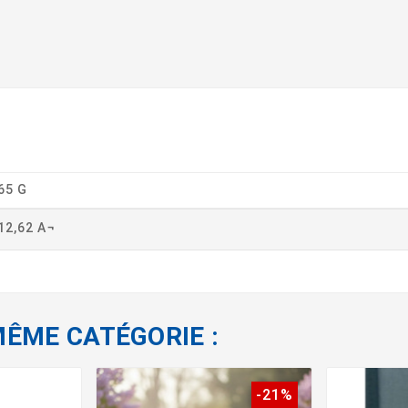
65 G
12,62 A¬
MÊME CATÉGORIE :
-21%