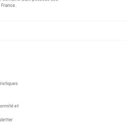
n France.
s
ristiques
formité et
sletter