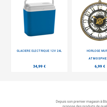
GLACIERE ELECTRIQUE 12V 24L
HORLOGE MU


ATMOSPHE
34,99 €
6,99 €
Depuis son premier magasin à Bl
propose des produits de qual