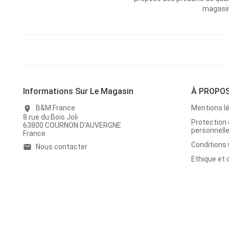
magasins
Informations Sur Le Magasin
À PROPO
B&M France
Mentions l
location_on
8 rue du Bois Joli
Protection
63800 COURNON D'AUVERGNE
personnell
France
Conditions
Nous contacter
email
Ethique et