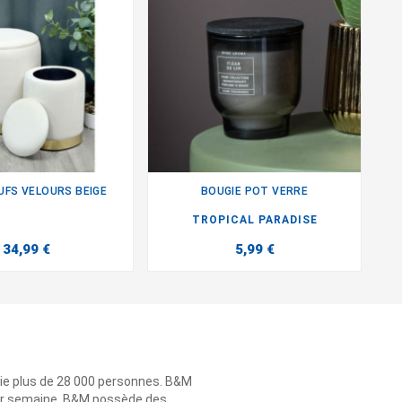
UFS VELOURS BEIGE
BOUGIE POT VERRE


TROPICAL PARADISE
34,99 €
5,99 €
ie plus de 28 000 personnes. B&M
 par semaine. B&M possède des