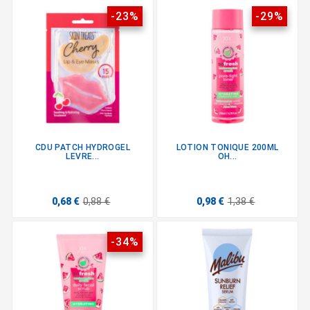
-23%
-29%
CDU PATCH HYDROGEL
LOTION TONIQUE 200ML
LEVRE...
OH...
0,68 €
0,88 €
0,98 €
1,38 €
-34%