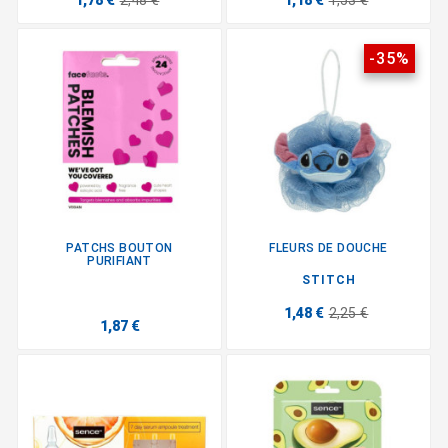
1,78 €
2,48 €
1,18 €
1,53 €
-35%
PATCHS BOUTON
FLEURS DE DOUCHE
PURIFIANT
STITCH
1,48 €
2,25 €
1,87 €