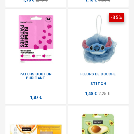
1,78 €
2,48 €
1,18 €
1,53 €
-35%
PATCHS BOUTON
FLEURS DE DOUCHE
PURIFIANT
STITCH
1,48 €
2,25 €
1,87 €