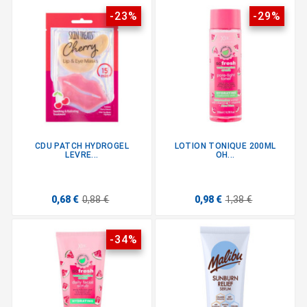
-23%
-29%
CDU PATCH HYDROGEL
LOTION TONIQUE 200ML
LEVRE...
OH...
0,68 €
0,88 €
0,98 €
1,38 €
-34%