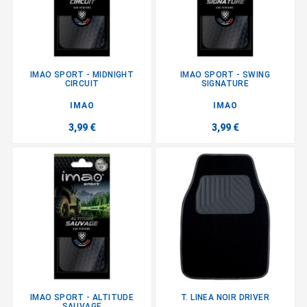
IMAO SPORT - MIDNIGHT
IMAO SPORT - SWING
CIRCUIT
SIGNATURE
IMAO
IMAO
3,99 €
3,99 €
IMAO SPORT - ALTITUDE
T. LINEA NOIR DRIVER
SAUVAGE