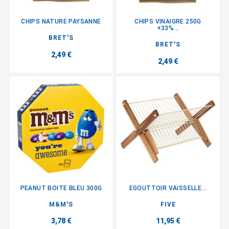
CHIPS NATURE PAYSANNE
CHIPS VINAIGRE 250G
+33%...
BRET'S
BRET'S
2,49 €
2,49 €
PEANUT BOITE BLEU 300G
EGOUTTOIR VAISSELLE...
M&M'S
FIVE
3,78 €
11,95 €