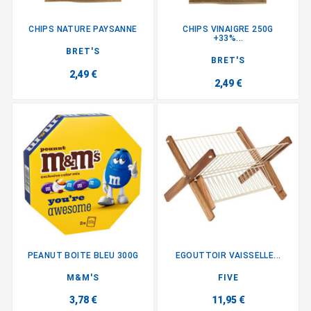
CHIPS NATURE PAYSANNE
CHIPS VINAIGRE 250G
+33%...
BRET'S
BRET'S
2,49 €
2,49 €
PEANUT BOITE BLEU 300G
EGOUTTOIR VAISSELLE...
M&M'S
FIVE
3,78 €
11,95 €