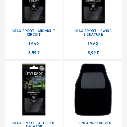
IMAO SPORT - MIDNIGHT
IMAO SPORT - SWING
CIRCUIT
SIGNATURE
IMAO
IMAO
3,99 €
3,99 €
IMAO SPORT - ALTITUDE
T. LINEA NOIR DRIVER
SAUVAGE