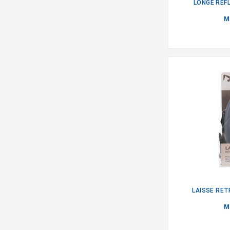
LONGE REF
M
LAISSE RET
M