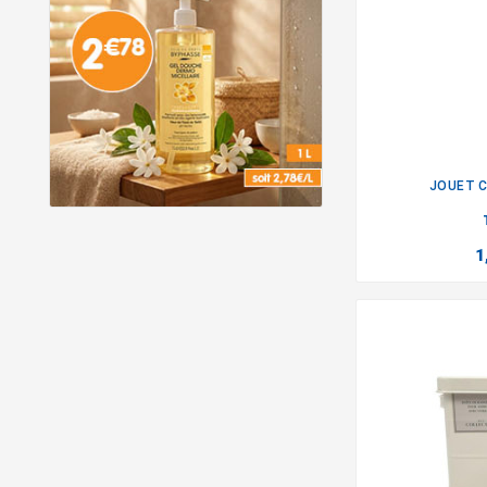
JOUET C
1