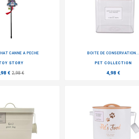
HAT CANNE A PECHE
BOITE DE CONSERVATION..


TOY STORY
PET COLLECTION
,98 €
4,98 €
2,98 €