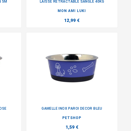
N 5M
LAISSE RETRACTABLE SANGLE 40KG

MON AMI LUKI
12,99 €
ROSE
GAMELLE INOX PAROI DECOR BLEU

PETSHOP
1,59 €