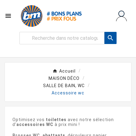


Accueil
MAISON DÉCO
SALLE DE BAIN, WC
Accessoire wc
Optimisez vos
toilettes
avec notre sélection
d’
accessoires WC
à prix mini !
Brosses WC
,
abattants
, dérouleurs papier