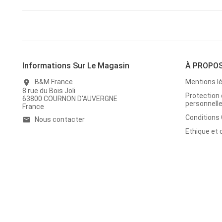
Informations Sur Le Magasin
À PROPO
B&M France
Mentions l
location_on
8 rue du Bois Joli
Protection
63800 COURNON D'AUVERGNE
personnell
France
Conditions
Nous contacter
email
Ethique et