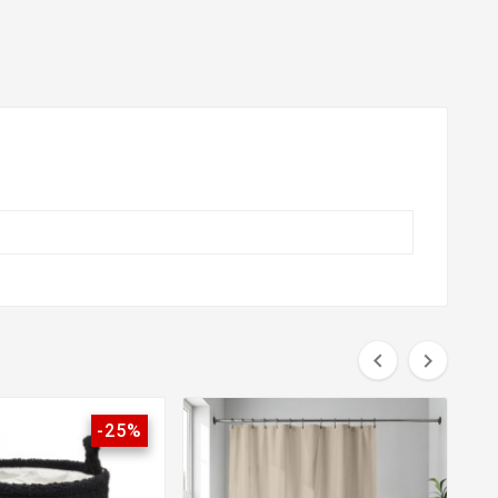


-25%