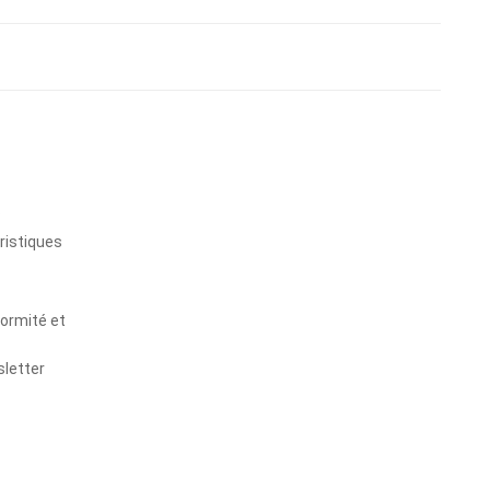
s
ristiques
formité et
sletter