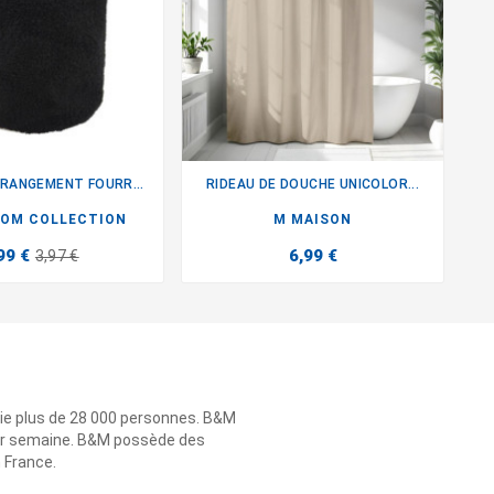
PANIERE DE RANGEMENT FOURRURE
RIDEAU DE DOUCHE UNICOLOR...


OM COLLECTION
M MAISON
99 €
6,99 €
3,97 €
ie plus de 28 000 personnes. B&M
 par semaine. B&M possède des
n France.