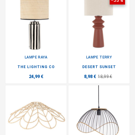
-53%
LAMPE RAYA
LAMPE TERRY
THE LIGHTING CO
DESERT SUNSET
24,99 €
8,98 €
18,99 €