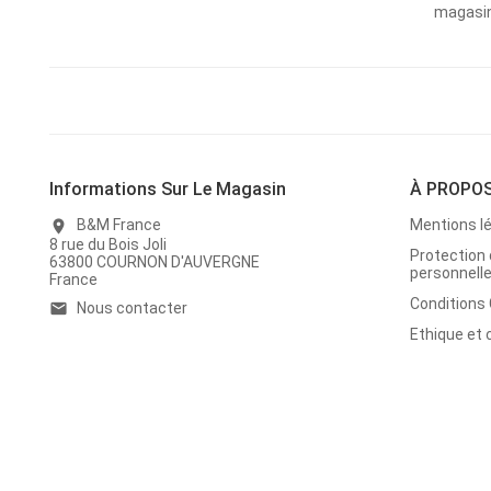
magasins
Informations Sur Le Magasin
À PROPO
B&M France
Mentions l
location_on
8 rue du Bois Joli
Protection
63800 COURNON D'AUVERGNE
personnell
France
Conditions
Nous contacter
email
Ethique et