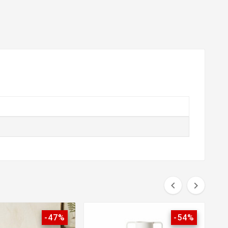


-47%
-54%