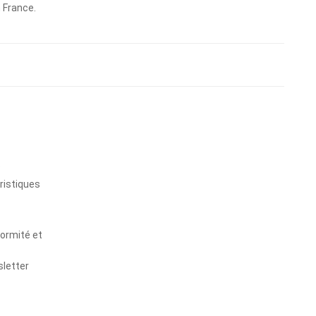
n France.
s
ristiques
formité et
sletter