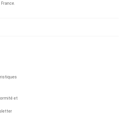
n France.
s
ristiques
formité et
sletter