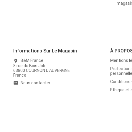
magasins
Informations Sur Le Magasin
À PROPO
B&M France
Mentions l
location_on
8 rue du Bois Joli
Protection
63800 COURNON D'AUVERGNE
personnell
France
Conditions
Nous contacter
email
Ethique et