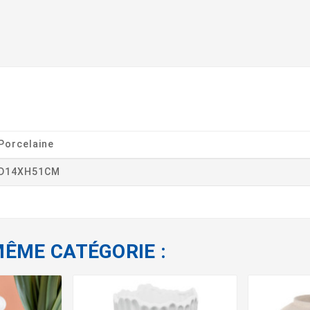
Porcelaine
D14XH51CM
MÊME CATÉGORIE :