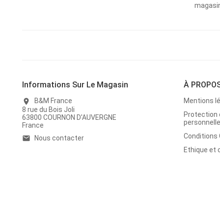
magasins
Informations Sur Le Magasin
À PROPO
B&M France
Mentions l
location_on
8 rue du Bois Joli
Protection
63800 COURNON D'AUVERGNE
personnell
France
Conditions
Nous contacter
email
Ethique et