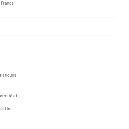
n France.
s
ristiques
formité et
sletter