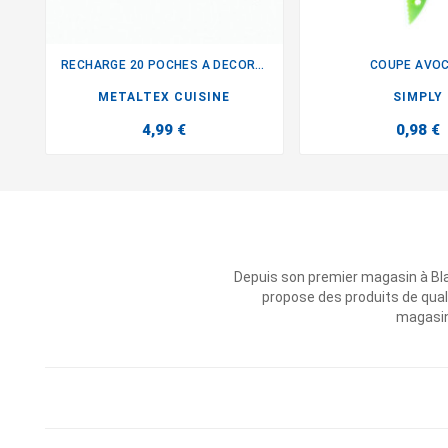
RECHARGE 20 POCHES A DECORER
COUPE AVO


METALTEX CUISINE
SIMPLY
4,99 €
0,98 €
Depuis son premier magasin à Bl
propose des produits de qual
magasins