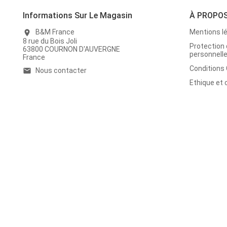
Informations Sur Le Magasin
À PROPO
B&M France
Mentions l
location_on
8 rue du Bois Joli
Protection
63800 COURNON D'AUVERGNE
personnell
France
Conditions
Nous contacter
email
Ethique et