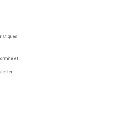
s
ristiques
formité et
sletter