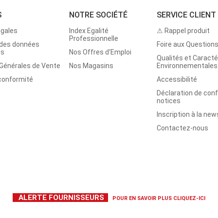
S
NOTRE SOCIÉTÉ
SERVICE CLIENT
égales
Index Egalité
⚠ Rappel produit
Professionnelle
 des données
Foire aux Question
es
Nos Offres d'Emploi
Qualités et Caracté
 Générales de Vente
Nos Magasins
Environnementales
 conformité
Accessibilité
Déclaration de con
notices
Inscription à la new
Contactez-nous
ALERTE FOURNISSEURS
POUR EN SAVOIR PLUS
CLIQUEZ-ICI