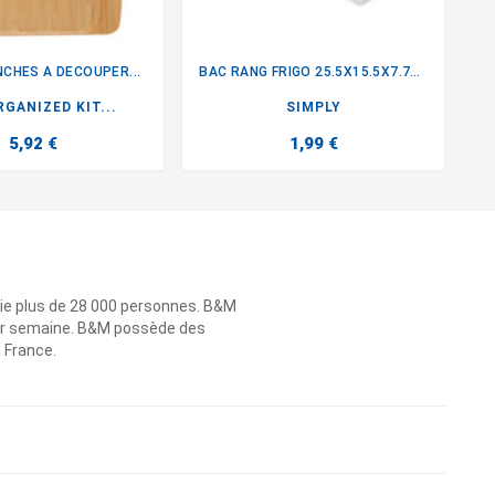
NCHES A DECOUPER...
BAC RANG FRIGO 25.5X15.5X7.7CM


GANIZED KIT...
SIMPLY
5,92 €
1,99 €
ie plus de 28 000 personnes. B&M
 par semaine. B&M possède des
n France.