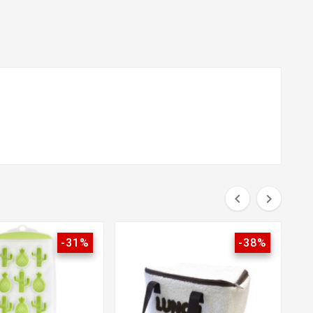


-31%
-38%