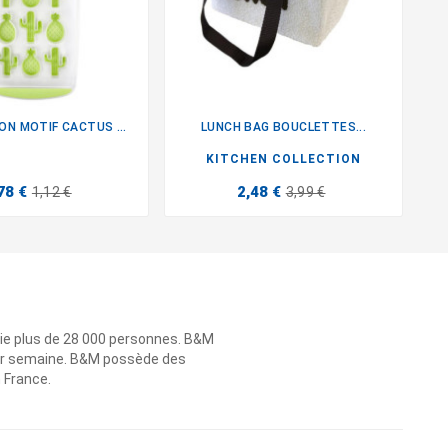
BAC A GLACON MOTIF CACTUS +...
LUNCH BAG BOUCLETTES...
P


KITCHEN COLLECTION
78 €
2,48 €
1,12 €
3,99 €
ie plus de 28 000 personnes. B&M
 par semaine. B&M possède des
n France.