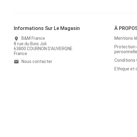
Informations Sur Le Magasin
À PROPO
B&M France
Mentions l
location_on
8 rue du Bois Joli
Protection
63800 COURNON D'AUVERGNE
personnell
France
Conditions
Nous contacter
email
Ethique et