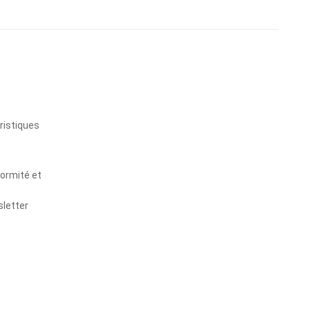
s
ristiques
formité et
sletter