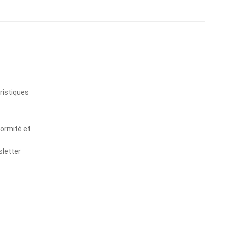
s
ristiques
formité et
sletter