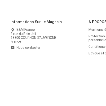
Informations Sur Le Magasin
À PROPO
B&M France
Mentions l
location_on
8 rue du Bois Joli
Protection
63800 COURNON D'AUVERGNE
personnell
France
Conditions
Nous contacter
email
Ethique et