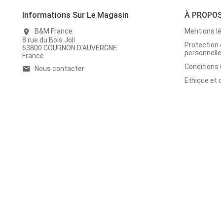
Informations Sur Le Magasin
À PROPO
B&M France
Mentions l
location_on
8 rue du Bois Joli
Protection
63800 COURNON D'AUVERGNE
personnell
France
Conditions
Nous contacter
email
Ethique et