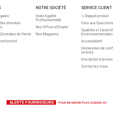
S
NOTRE SOCIÉTÉ
SERVICE CLIENT
égales
Index Egalité
⚠ Rappel produit
Professionnelle
 des données
Foire aux Question
es
Nos Offres d'Emploi
Qualités et Caracté
 Générales de Vente
Nos Magasins
Environnementales
 conformité
Accessibilité
Déclaration de con
notices
Inscription à la new
Contactez-nous
ALERTE FOURNISSEURS
POUR EN SAVOIR PLUS
CLIQUEZ-ICI