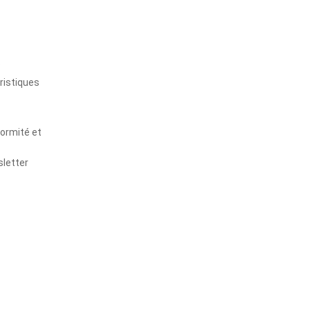
s
ristiques
formité et
sletter