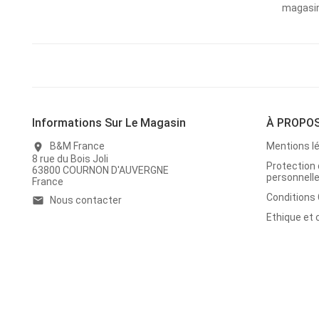
magasins
Informations Sur Le Magasin
À PROPO
B&M France
Mentions l
location_on
8 rue du Bois Joli
Protection
63800 COURNON D'AUVERGNE
personnell
France
Conditions
Nous contacter
email
Ethique et