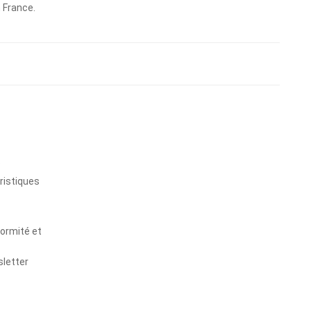
n France.
s
ristiques
formité et
sletter