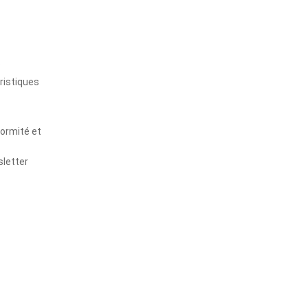
s
ristiques
formité et
sletter