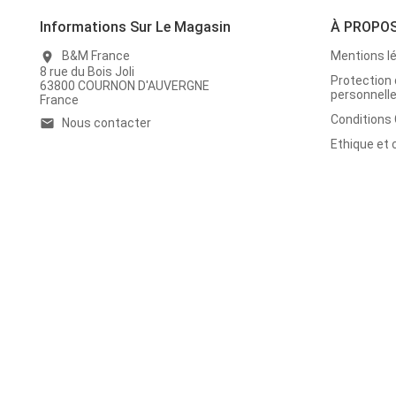
Informations Sur Le Magasin
À PROPO
B&M France
Mentions l
location_on
8 rue du Bois Joli
Protection
63800 COURNON D'AUVERGNE
personnell
France
Conditions
Nous contacter
email
Ethique et