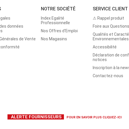
S
NOTRE SOCIÉTÉ
SERVICE CLIENT
égales
Index Egalité
⚠ Rappel produit
Professionnelle
 des données
Foire aux Question
es
Nos Offres d'Emploi
Qualités et Caracté
 Générales de Vente
Nos Magasins
Environnementales
 conformité
Accessibilité
Déclaration de con
notices
Inscription à la new
Contactez-nous
ALERTE FOURNISSEURS
POUR EN SAVOIR PLUS
CLIQUEZ-ICI