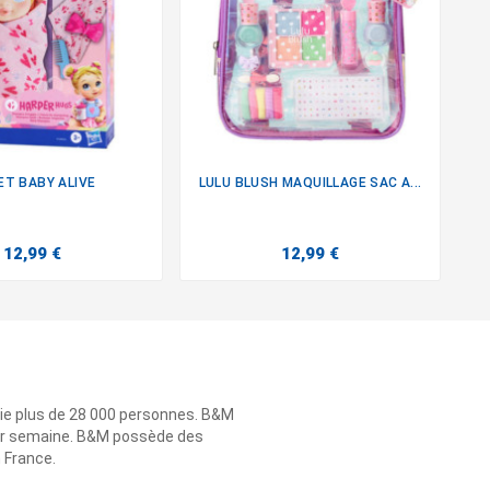
ET BABY ALIVE
LULU BLUSH MAQUILLAGE SAC A...
M


12,99 €
12,99 €
ie plus de 28 000 personnes. B&M
 par semaine. B&M possède des
n France.