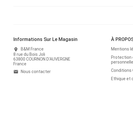
Informations Sur Le Magasin
À PROPO
B&M France
Mentions l
location_on
8 rue du Bois Joli
Protection
63800 COURNON D'AUVERGNE
personnell
France
Conditions
Nous contacter
email
Ethique et