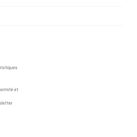
s
ristiques
formité et
sletter