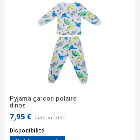
Pyjama garcon polaire
dinos
7,95 €
TAXE INCLUSE
Disponibilité