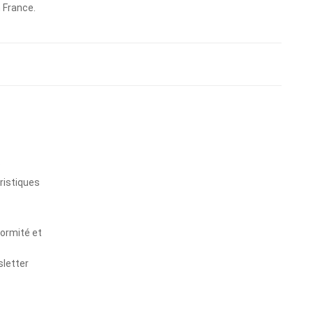
n France.
s
ristiques
formité et
sletter