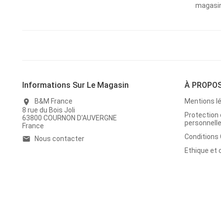
magasins
Informations Sur Le Magasin
À PROPO
B&M France
Mentions l
location_on
8 rue du Bois Joli
Protection
63800 COURNON D'AUVERGNE
personnell
France
Conditions
Nous contacter
email
Ethique et