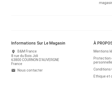
magasins
Informations Sur Le Magasin
À PROPO
B&M France
Mentions l
location_on
8 rue du Bois Joli
Protection
63800 COURNON D'AUVERGNE
personnell
France
Conditions
Nous contacter
email
Ethique et