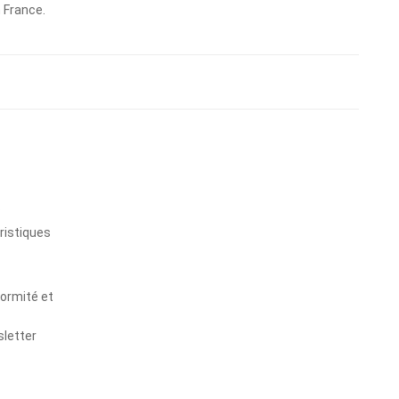
n France.
s
ristiques
formité et
sletter