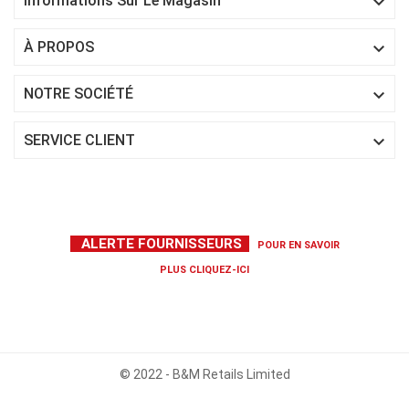

Informations Sur Le Magasin

À PROPOS

NOTRE SOCIÉTÉ

SERVICE CLIENT
ALERTE FOURNISSEURS
POUR EN SAVOIR
PLUS
CLIQUEZ-ICI
© 2022 - B&M Retails Limited